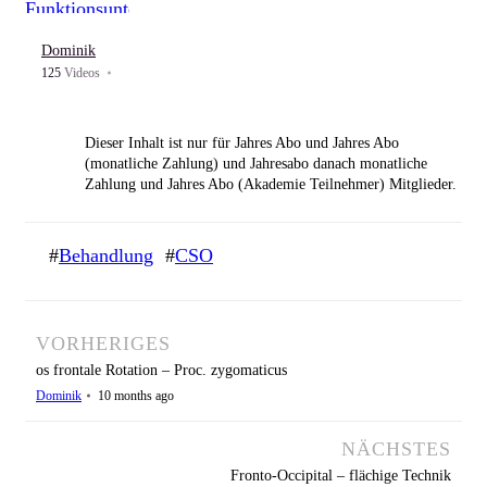
Diaphragma thoracale
Dominik
Dominik
47
mal gesehen
125
Videos
sutura metopica – disengagement
Dieser Inhalt ist nur für
Jahres Abo und
Jahres Abo
Dominik
13
mal gesehen
(monatliche Zahlung) und
Jahresabo danach monatliche
Zahlung und
Jahres Abo (Akademie Teilnehmer)
Mitglieder.
Lig. transversum atlantis – Sicherheitstest
Zeno
28
mal gesehen
#
Behandlung
#
CSO
Login
Jetzt Mitglied werden!
Linien von Delaunoise
Dominik
65
mal gesehen
VORHERIGES
os frontale Rotation – Proc. zygomaticus
Knackgeräusche – Theorie Ligamentär
Dominik
10 months ago
Zeno
29
mal gesehen
NÄCHSTES
Fronto-Occipital – flächige Technik
os frontale – Lift