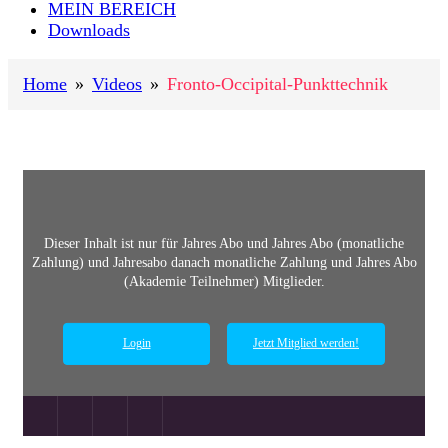
MEIN BEREICH
Downloads
Home
»
Videos
»
Fronto-Occipital-Punkttechnik
Dieser Inhalt ist nur für
Jahres Abo und
Jahres Abo (monatliche
Zahlung) und
Jahresabo danach monatliche Zahlung und
Jahres Abo
(Akademie Teilnehmer)
Mitglieder.
Login
Jetzt Mitglied werden!