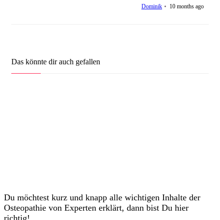
Dominik
10 months ago
Dominik
14
mal gesehen
Knackgeräusche – Theorie Hypermobilität
Zeno
23
mal gesehen
Das könnte dir auch gefallen
Du möchtest kurz und knapp alle wichtigen Inhalte der
Osteopathie von Experten erklärt, dann bist Du hier
richtig!