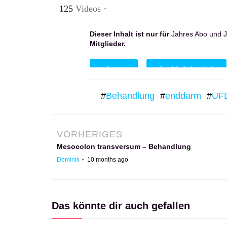
125
Videos
Dieser Inhalt ist nur für
Jahres Abo und
J
Mitglieder.
Login
Jetzt Mitglied werden!
#
Behandlung
#
enddarm
#
UF
VORHERIGES
Mesocolon transversum – Behandlung
Dominik
10 months ago
Das könnte dir auch gefallen