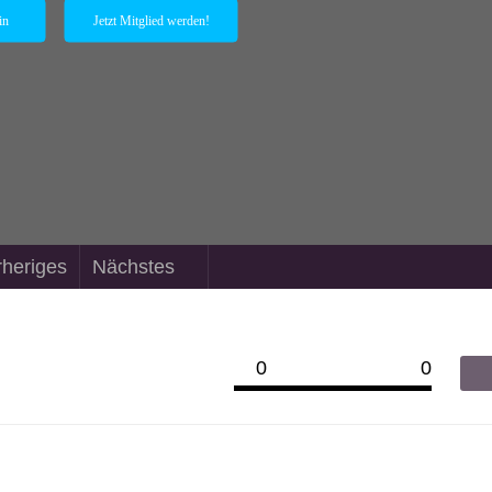
in
Jetzt Mitglied werden!
rheriges
Nächstes
0
0