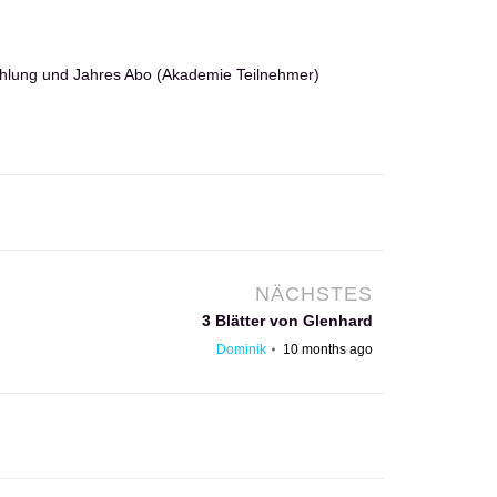
Palm Up – Test
Dominik
hlung und
Jahres Abo (Akademie Teilnehmer)
24
mal gesehen
Leber – Hypomobilität
Behandlung
Dominik
20
mal gesehen
Tangentialebenen –
Theorie
NÄCHSTES
Zeno
17
mal gesehen
3 Blätter von Glenhard
Dominik
10 months ago