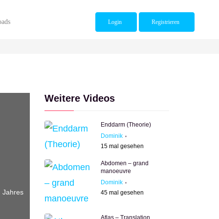
ads
Login
Registrieren
Weitere Videos
Enddarm (Theorie)
Dominik
15
mal gesehen
Abdomen – grand
manoeuvre
Dominik
d
Jahres
45
mal gesehen
Atlas – Translation