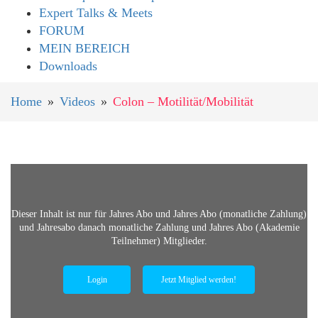
Expert Talks & Meets
FORUM
MEIN BEREICH
Downloads
Home
»
Videos
»
Colon – Motilität/Mobilität
Dieser Inhalt ist nur für
Jahres Abo und
Jahres Abo (monatliche Zahlung)
und
Jahresabo danach monatliche Zahlung und
Jahres Abo (Akademie
Teilnehmer)
Mitglieder.
Login
Jetzt Mitglied werden!