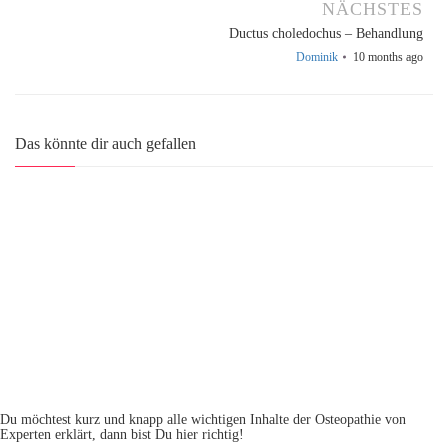
NÄCHSTES
Magen – Hypoaktivität Behandlung
Ductus choledochus – Behandlung
Dominik
28
mal gesehen
Dominik
10 months ago
Das könnte dir auch gefallen
Du möchtest kurz und knapp alle wichtigen Inhalte der Osteopathie von
Experten erklärt, dann bist Du hier richtig!