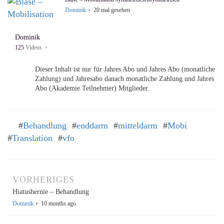
Dominik
20
mal gesehen
Dominik
Dünndarm – globale Technik
125
Videos
Dominik
22
mal gesehen
Dieser Inhalt ist nur für
Jahres Abo und
Jahres Abo (monatliche
Zahlung) und
Jahresabo danach monatliche Zahlung und
Jahres
Abo (Akademie Teilnehmer)
Mitglieder.
Diaphragma cervicale
Dominik
55
mal gesehen
Login
Jetzt Mitglied werden!
#
Behandlung
#
enddarm
#
mitteldarm
#
Mobi
Sphinkter – Palpation/Orientierung
#
Translation
#
vfo
Dominik
38
mal gesehen
Leber – zirkulatorische Pumptechnik
Dominik
36
mal gesehen
VORHERIGES
Hiatushernie – Behandlung
Dominik
10 months ago
Omenti – Theorie
Dominik
25
mal gesehen