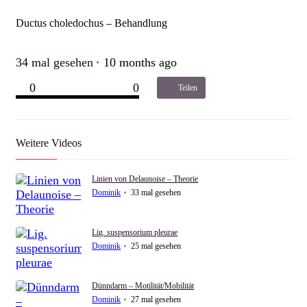
Ductus choledochus – Behandlung
34
mal gesehen
10 months ago
0
0
Teilen
Weitere Videos
Linien von Delaunoise – Theorie
Dominik
33
mal gesehen
Lig. suspensorium pleurae
Dominik
25
mal gesehen
Dünndarm – Motilität/Mobilität
Dominik
27
mal gesehen