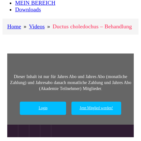
MEIN BEREICH
Downloads
Home
»
Videos
»
Ductus choledochus – Behandlung
Dieser Inhalt ist nur für
Jahres Abo und
Jahres Abo (monatliche
Zahlung) und
Jahresabo danach monatliche Zahlung und
Jahres Abo
(Akademie Teilnehmer)
Mitglieder.
Login
Jetzt Mitglied werden!