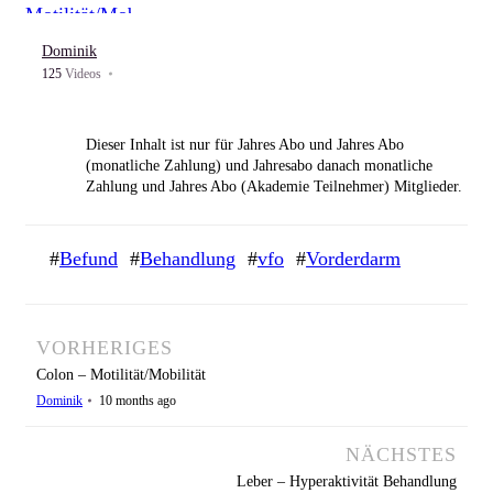
Dominik
Magen – Hypoaktivität Behandlung
125
Videos
Dominik
28
mal gesehen
Mediastinum – Mobilisation
Dieser Inhalt ist nur für
Jahres Abo und
Jahres Abo
Dominik
36
mal gesehen
(monatliche Zahlung) und
Jahresabo danach monatliche
Zahlung und
Jahres Abo (Akademie Teilnehmer)
Mitglieder.
Leber – Parasympathikus/Integration
#
Befund
#
Behandlung
#
vfo
#
Vorderdarm
Login
Jetzt Mitglied werden!
Dominik
46
mal gesehen
Thorax-Abdomen – Perkussion
Dominik
18
mal gesehen
VORHERIGES
Colon – Motilität/Mobilität
Omenti – Theorie
Dominik
10 months ago
Dominik
24
mal gesehen
NÄCHSTES
Lig. arcuatum – Behandlung
Dominik
42
mal gesehen
Leber – Hyperaktivität Behandlung